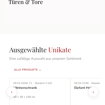
Türen & Tore
Ausgewählte
Unikate
Eine zufällige Auswahl aus unserem Sortiment
ALLE PRODUKTE →
SR19-0008-71
· Standort:
F-241
SR18-0196
· Standort:
D-
Vitrinenschrank
Elefant Holz
‹
›
89
×
38
×
156
cm