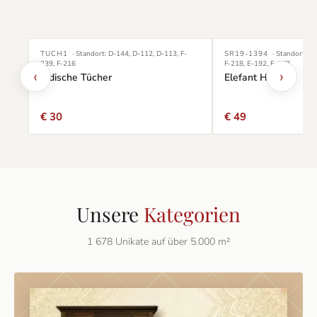
TUCH1
· Standort:
D-144, D-112, D-113, F-
SR19-1394
· Standort:
D-
239, F-216
F-218, E-192, E-169
‹
›
Indische Tücher
Elefant Holz
€ 30
€ 49
Unsere
Kategorien
1 678
Unikate auf über 5.000 m²