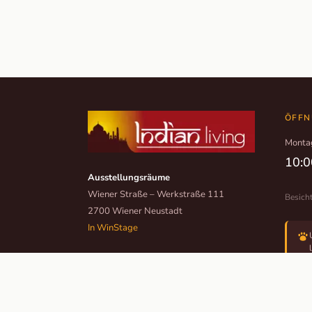
ÖFFN
Monta
10:0
Ausstellungsräume
Wiener Straße – Werkstraße 111
Besich
2700 Wiener Neustadt
In WinStage
+43 2622 255 66 12
office@indianliving.at