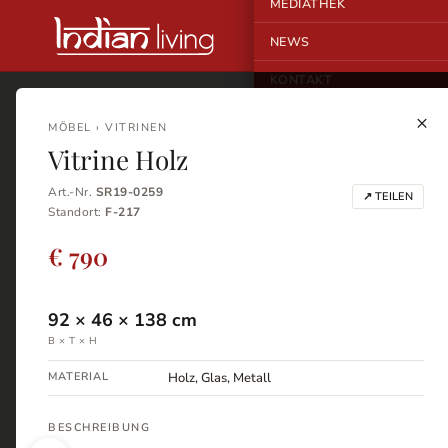
MEDIATHEK
NEWS
KONTAKT
×
MÖBEL › VITRINEN
Vitrine Holz
Art.-Nr.
SR19-0259
↗ TEILEN
Standort:
F-217
€ 790
92
×
46
×
138
cm
B × T × H
MATERIAL
Holz, Glas, Metall
BESCHREIBUNG