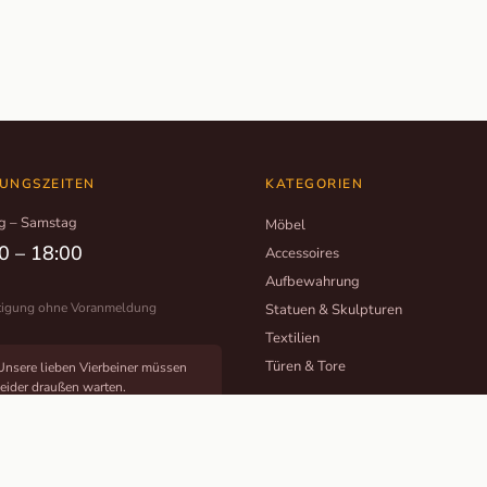
UNGSZEITEN
KATEGORIEN
g – Samstag
Möbel
0 – 18:00
Accessoires
Aufbewahrung
tigung ohne Voranmeldung
Statuen & Skulpturen
Textilien
Türen & Tore
Unsere lieben Vierbeiner müssen
leider draußen warten.