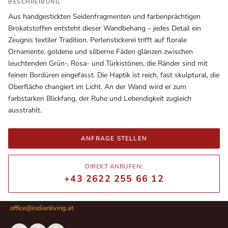
BESCHREIBUNG
Aus handgestickten Seidenfragmenten und farbenprächtigen
Brokatstoffen entsteht dieser Wandbehang – jedes Detail ein
Zeugnis textiler Tradition. Perlenstickerei trifft auf florale
Ornamente, goldene und silberne Fäden glänzen zwischen
leuchtenden Grün-, Rosa- und Türkistönen, die Ränder sind mit
feinen Bordüren eingefasst. Die Haptik ist reich, fast skulptural, die
Oberfläche changiert im Licht. An der Wand wird er zum
farbstarken Blickfang, der Ruhe und Lebendigkeit zugleich
ausstrahlt.
Ausstellungsräume
ANFRAGE STELLEN
Wiener Straße – Werkstraße 111
2700 Wiener Neustadt
DIREKT ANRUFEN:
In WinStage
+43 2622 255 66 12
+43 2622 255 66 12
office@indianliving.at