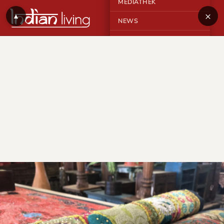
MEDIATHEK
×
▲
NEWS
KONTAKT