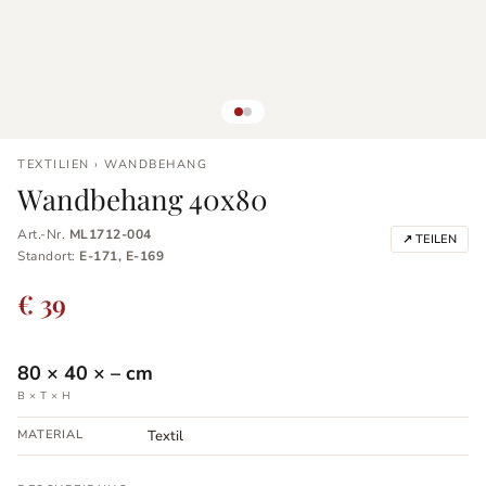
TEXTILIEN › WANDBEHANG
Wandbehang 40x80
Art.-Nr.
ML1712-004
↗ TEILEN
Standort:
E-171, E-169
€ 39
80
×
40
×
–
cm
B × T × H
MATERIAL
Textil