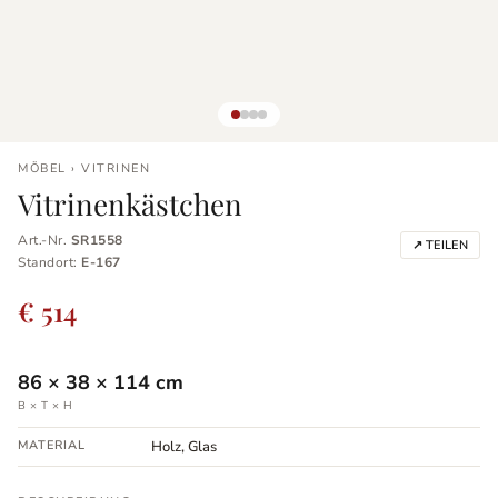
MÖBEL › VITRINEN
Vitrinenkästchen
Art.-Nr.
SR1558
↗ TEILEN
Standort:
E-167
€ 514
86
×
38
×
114
cm
B × T × H
MATERIAL
Holz, Glas