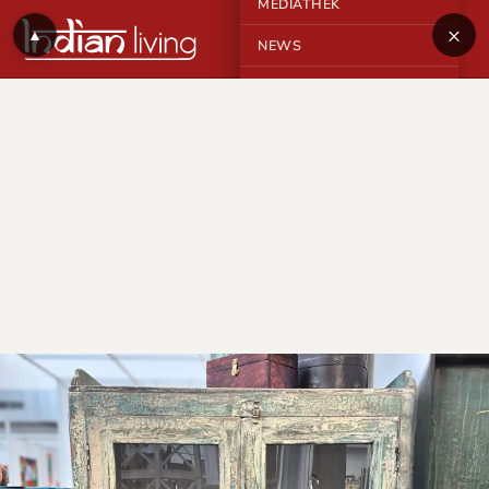
MEDIATHEK
×
▲
NEWS
KONTAKT