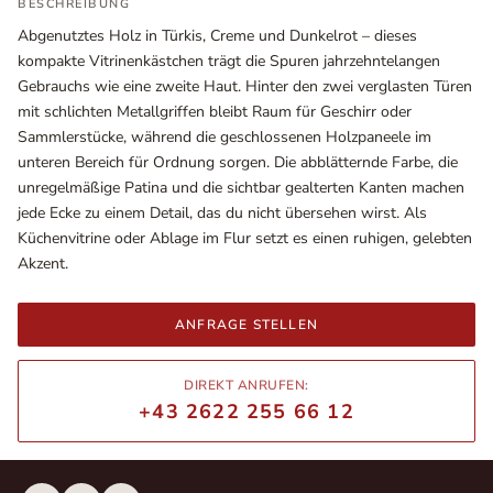
BESCHREIBUNG
Abgenutztes Holz in Türkis, Creme und Dunkelrot – dieses
kompakte Vitrinenkästchen trägt die Spuren jahrzehntelangen
Gebrauchs wie eine zweite Haut. Hinter den zwei verglasten Türen
mit schlichten Metallgriffen bleibt Raum für Geschirr oder
Sammlerstücke, während die geschlossenen Holzpaneele im
unteren Bereich für Ordnung sorgen. Die abblätternde Farbe, die
unregelmäßige Patina und die sichtbar gealterten Kanten machen
jede Ecke zu einem Detail, das du nicht übersehen wirst. Als
Küchenvitrine oder Ablage im Flur setzt es einen ruhigen, gelebten
Akzent.
Ausstellungsräume
Wiener Straße – Werkstraße 111
ANFRAGE STELLEN
2700 Wiener Neustadt
In WinStage
DIREKT ANRUFEN:
+43 2622 255 66 12
+43 2622 255 66 12
office@indianliving.at