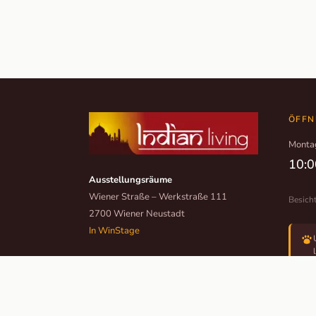
ÖFFN
Monta
10:0
Ausstellungsräume
Wiener Straße – Werkstraße 111
Besich
2700 Wiener Neustadt
In WinStage
+43 2622 255 66 12
office@indianliving.at