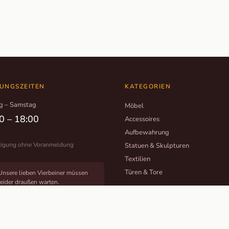
UNGSZEITEN
KATEGORIEN
g – Samstag
Möbel
0 – 18:00
Accessoires
Aufbewahrung
tigung ohne Voranmeldung
Statuen & Skulpturen
Textilien
Türen & Tore
Unsere lieben Vierbeiner müssen
leider draußen warten.