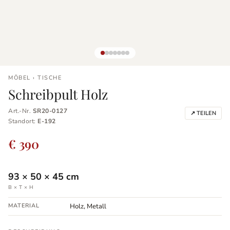
MÖBEL › TISCHE
Schreibpult Holz
Art.-Nr.
SR20-0127
↗ TEILEN
Standort:
E-192
€ 390
93
×
50
×
45
cm
B × T × H
MATERIAL
Holz, Metall