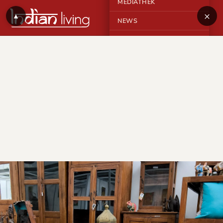
MEDIATHEK
×
▲
NEWS
KONTAKT