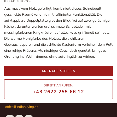
BESCHREIBUNG
Aus massivem Holz gefertigt, kombiniert dieses Schreibpult
geschickte Raumökonomie mit raffinierter Funktionalität. Die
aufklappbare Doppelplatte gibt den Blick frei auf zwei geräumige
Fächer, darunter warten drei schmale Schubladen mit
messingfarbenen Ringknäufen auf alles, was griffbereit sein soll.
Die warme Honigfarbe des Holzes, die sichtbaren
Gebrauchsspuren und die schlichte Kastenform verleihen dem Pult
eine ruhige Präsenz. Als niedriger Couchtisch genutzt, bringt es
Ordnung ins Wohnzimmer, ohne aufdringlich zu wirken.
Ausstellungsräume
ANFRAGE STELLEN
Wiener Straße – Werkstraße 111
2700 Wiener Neustadt
DIREKT ANRUFEN:
In WinStage
+43 2622 255 66 12
+43 2622 255 66 12
office@indianliving.at