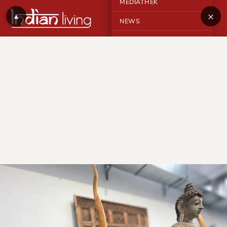
MEDIATHEK
×
▲
NEWS
KONTAKT