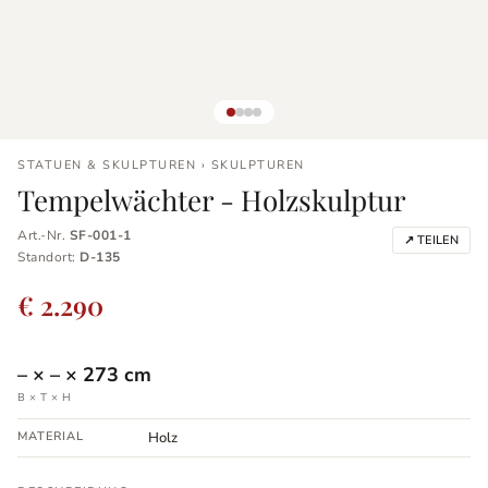
STATUEN & SKULPTUREN › SKULPTUREN
Tempelwächter - Holzskulptur
Art.-Nr.
SF-001-1
↗ TEILEN
Standort:
D-135
€ 2.290
–
×
–
×
273
cm
B × T × H
MATERIAL
Holz