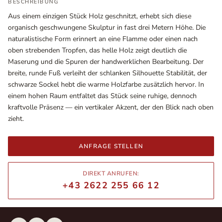
BESCHREIBUNG
Aus einem einzigen Stück Holz geschnitzt, erhebt sich diese
organisch geschwungene Skulptur in fast drei Metern Höhe. Die
naturalistische Form erinnert an eine Flamme oder einen nach
oben strebenden Tropfen, das helle Holz zeigt deutlich die
Maserung und die Spuren der handwerklichen Bearbeitung. Der
breite, runde Fuß verleiht der schlanken Silhouette Stabilität, der
schwarze Sockel hebt die warme Holzfarbe zusätzlich hervor. In
einem hohen Raum entfaltet das Stück seine ruhige, dennoch
kraftvolle Präsenz — ein vertikaler Akzent, der den Blick nach oben
zieht.
Ausstellungsräume
Wiener Straße – Werkstraße 111
ANFRAGE STELLEN
2700 Wiener Neustadt
In WinStage
DIREKT ANRUFEN:
+43 2622 255 66 12
+43 2622 255 66 12
office@indianliving.at