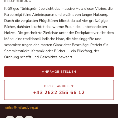
BESCHREIBUNG
Kräftiges Türkisgrün überzieht das massive Holz dieser Vitrine, die
Farbe zeigt feine Abriebspuren und erzählt von langer Nutzung.
Durch die verglasten Flügeltüren blickst du auf vier großzügige
Fächer, dahinter leuchtet das warme Braun des unbehandelten
Holzes. Die geschnitzte Zierleiste unter der Deckplatte verleiht dem
Möbel eine traditionell indische Note, die Messinggriffe und -
scharniere tragen den matten Glanz alter Beschläge. Perfekt für
Sammlerstücke, Keramik oder Bücher — ein Blickfang, der
Ordnung schafft und Geschichte bewahrt.
Ausstellungsräume
ANFRAGE STELLEN
Wiener Straße – Werkstraße 111
2700 Wiener Neustadt
DIREKT ANRUFEN:
In WinStage
+43 2622 255 66 12
+43 2622 255 66 12
office@indianliving.at