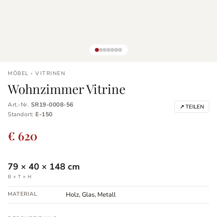
MÖBEL › VITRINEN
Wohnzimmer Vitrine
Art.-Nr.
SR19-0008-56
↗ TEILEN
Standort:
E-150
€ 620
79
×
40
×
148
cm
B × T × H
MATERIAL
Holz, Glas, Metall