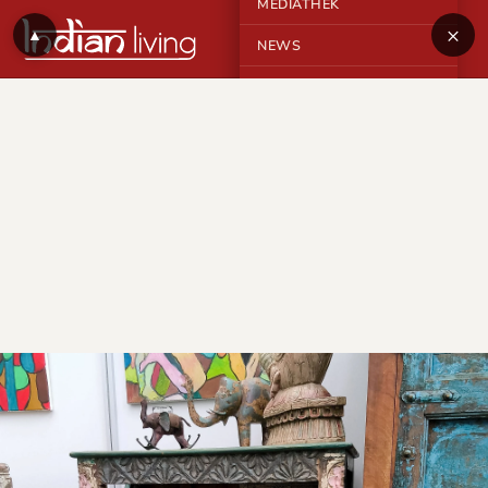
MEDIATHEK
×
▲
NEWS
KONTAKT