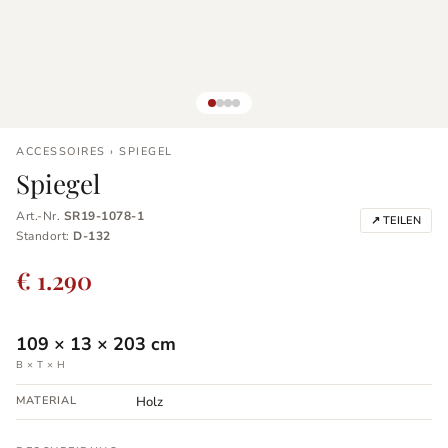
ACCESSOIRES › SPIEGEL
Spiegel
Art.-Nr.
SR19-1078-1
↗ TEILEN
Standort:
D-132
€ 1.290
109
×
13
×
203
cm
B × T × H
MATERIAL
Holz