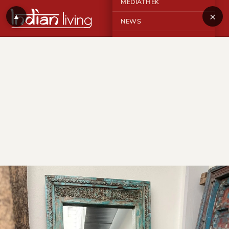
MEDIATHEK
×
▲
NEWS
KONTAKT