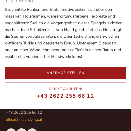
BESCHREIBUNG
Geschnitzte Ranken und Blütenmotive ziehen sich über den
massiven Holzrahmen, während türkisfarbene Farbreste und
abgeblätterte Stellen die Vergangenheit dieses Spiegels sichtbar
machen. Jede Schnitzerei ist von Hand gearbeitet, das Holz trägt
die Spuren von Jahrzehnten, die Oberfläche changiert zwischen
kräftigem Türkis und gealtertem Braun. Über einem Sideboard
oder an einer Wand lehnenend holt er Tiefe in deinen Raum und
erzählt still von indischer Handwerkskunst.
ANFRAGE STELLEN
Ausstellungsräume
Wiener Straße – Werkstraße 111
DIREKT ANRUFEN:
2700 Wiener Neustadt
+43 2622 255 66 12
In WinStage
+43 2622 255 66 12
office@indianliving.at