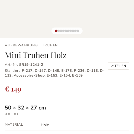
AUFBEWAHRUNG › TRUHEN
Mini Truhen Holz
Art.-Nr.
SR19-1241-2
↗ TEILEN
Standort:
F-217, D-147, D-148, E-173, F-236, D-113, D-
112, Accessoire-Shop, E-153, E-154, E-159
€ 149
50
×
32
×
27
cm
B × T × H
MATERIAL
Holz