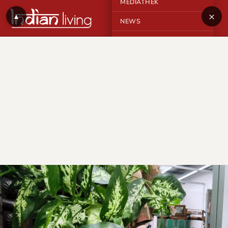
MEDIATHEK
×
▲
NEWS
KONTAKT