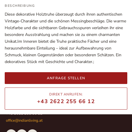
BESCHREIBUNG
Diese dekorative Holztruhe überzeugt durch ihren authentischen
Vintage-Charakter und die schönen Messingbeschläge. Die warme
Holzfarbe und die sichtbaren Gebrauchsspuren verleihen ihr eine
besondere Ausstrahlung und machen sie zu einem charmanten
Unikat.Im Inneren bietet die Truhe praktische Fächer und eine
herausnehmbare Einteilung – ideal zur Aufbewahrung von
Schmuck, kleinen Gegenständen oder besonderen Schätzen. Ein
dekoratives Stück mit Geschichte und Charakter.;
Ausstellungsräume
ANFRAGE STELLEN
Wiener Straße – Werkstraße 111
2700 Wiener Neustadt
DIREKT ANRUFEN:
In WinStage
+43 2622 255 66 12
+43 2622 255 66 12
office@indianliving.at