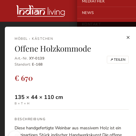
MEDIATHEK
NEWS
KONTAKT
×
MÖBEL › KÄSTCHEN
Offene Holzkommode
Art.-Nr.
XY-0139
↗ TEILEN
Standort:
E-168
€ 670
135
×
44
×
110
cm
B × T × H
BESCHREIBUNG
Diese handgefertigte Weinbar aus massivem Holz ist ein
einzigartiges Stück indischer Handwerkskunst.Die offene