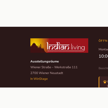
ÖFFN
Monta
10:0
Ausstellungsräume
Wiener Straße – Werkstraße 111
Besich
2700 Wiener Neustadt
In WinStage
+43 2622 255 66 12
office@indianliving.at