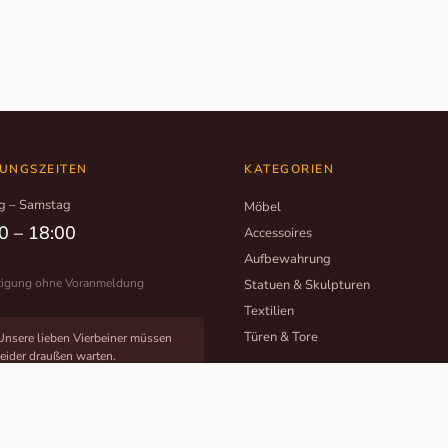
UNGSZEITEN
KATEGORIEN
g – Samstag
Möbel
0 – 18:00
Accessoires
Aufbewahrung
tigung ohne Voranmeldung
Statuen & Skulpturen
Textilien
Türen & Tore
Unsere lieben Vierbeiner müssen
leider draußen warten.