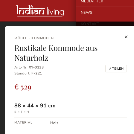
MEDIATHEK
NEWS
KONTAKT
×
MÖBEL › KOMMODEN
Rustikale Kommode aus
Naturholz
Art.-Nr.
XY-0133
↗ TEILEN
Standort:
F-221
€ 529
88
×
44
×
91
cm
B × T × H
MATERIAL
Holz