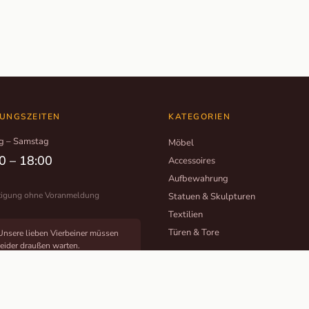
UNGSZEITEN
KATEGORIEN
g – Samstag
Möbel
0 – 18:00
Accessoires
Aufbewahrung
tigung ohne Voranmeldung
Statuen & Skulpturen
Textilien
Türen & Tore
Unsere lieben Vierbeiner müssen
leider draußen warten.