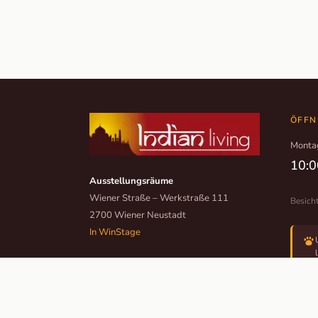
ÖFFN
Monta
10:0
Ausstellungsräume
Wiener Straße – Werkstraße 111
Besich
2700 Wiener Neustadt
In WinStage
+43 2622 255 66 12
office@indianliving.at