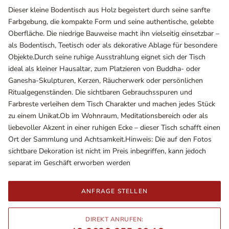
Dieser kleine Bodentisch aus Holz begeistert durch seine sanfte
Farbgebung, die kompakte Form und seine authentische, gelebte
Oberfläche. Die niedrige Bauweise macht ihn vielseitig einsetzbar –
als Bodentisch, Teetisch oder als dekorative Ablage für besondere
Objekte.Durch seine ruhige Ausstrahlung eignet sich der Tisch
ideal als kleiner Hausaltar, zum Platzieren von Buddha- oder
Ganesha-Skulpturen, Kerzen, Räucherwerk oder persönlichen
Ritualgegenständen. Die sichtbaren Gebrauchsspuren und
Farbreste verleihen dem Tisch Charakter und machen jedes Stück
zu einem Unikat.Ob im Wohnraum, Meditationsbereich oder als
liebevoller Akzent in einer ruhigen Ecke – dieser Tisch schafft einen
Ausstellungsräume
Ort der Sammlung und Achtsamkeit.Hinweis: Die auf den Fotos
Wiener Straße – Werkstraße 111
sichtbare Dekoration ist nicht im Preis inbegriffen, kann jedoch
2700 Wiener Neustadt
separat im Geschäft erworben werden
In WinStage
ANFRAGE STELLEN
+43 2622 255 66 12
office@indianliving.at
DIREKT ANRUFEN: