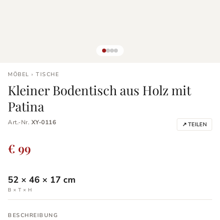
MÖBEL › TISCHE
Kleiner Bodentisch aus Holz mit
Patina
Art.-Nr.
XY-0116
↗ TEILEN
€ 99
52
×
46
×
17
cm
B × T × H
BESCHREIBUNG