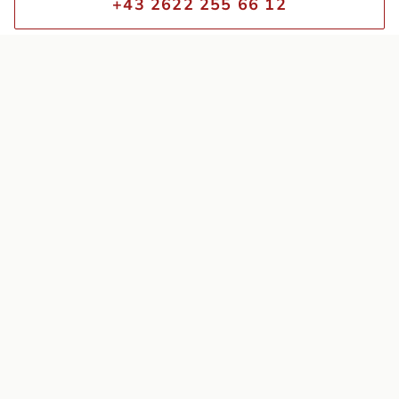
+43 2622 255 66 12
ÖFFNUNGSZEITEN
Montag – Samstag
10:00 – 18:00
Besichtigung ohne Voranmeldung
Unsere lieben Vierbeiner müssen leider draußen warten.
KATEGORIEN
Möbel
Accessoires
Aufbewahrung
Statuen & Skulpturen
Textilien