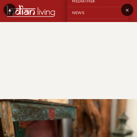
MEDIATHEK
×
▲
NEWS
KONTAKT