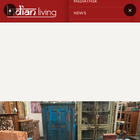
MEDIATHEK
×
▲
NEWS
KONTAKT