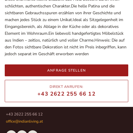
schlichten, authentischen Charakter.Die helle Patina und die
sichtbaren Gebrauchsspuren erzählen von ihrer Geschichte und
machen jedes Stück zu einem Unikat.Ideal als Sitzgelegenheit im
Eingangsbereich, als Ablage in der Küche oder als dekoratives
Element im Wohnraum.Ein liebevoll handgefertigtes Möbelstück
aus Indien – zeitlos, natürlich und voller Charme.Hinweis: Die auf
den Fotos sichtbare Dekoration ist nicht im Preis inbegriffen, kann
jedoch separat im Geschäft erworben werden
ANFRAGE STELLEN
Ausstellungsräume
Wiener Straße – Werkstraße 111
DIREKT ANRUFEN:
2700 Wiener Neustadt
+43 2622 255 66 12
In WinStage
+43 2622 255 66 12
office@indianliving.at