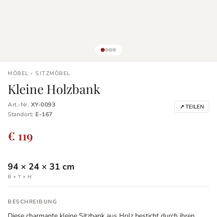
MÖBEL › SITZMÖBEL
Kleine Holzbank
Art.-Nr.
XY-0093
↗ TEILEN
Standort:
E-167
€ 119
94
×
24
×
31
cm
B × T × H
BESCHREIBUNG
Diese charmante kleine Sitzbank aus Holz besticht durch ihren