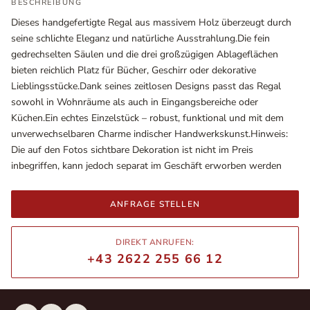
BESCHREIBUNG
Dieses handgefertigte Regal aus massivem Holz überzeugt durch
seine schlichte Eleganz und natürliche Ausstrahlung.Die fein
gedrechselten Säulen und die drei großzügigen Ablageflächen
bieten reichlich Platz für Bücher, Geschirr oder dekorative
Lieblingsstücke.Dank seines zeitlosen Designs passt das Regal
sowohl in Wohnräume als auch in Eingangsbereiche oder
Küchen.Ein echtes Einzelstück – robust, funktional und mit dem
unverwechselbaren Charme indischer Handwerkskunst.Hinweis:
Die auf den Fotos sichtbare Dekoration ist nicht im Preis
inbegriffen, kann jedoch separat im Geschäft erworben werden
Ausstellungsräume
Wiener Straße – Werkstraße 111
ANFRAGE STELLEN
2700 Wiener Neustadt
In WinStage
DIREKT ANRUFEN:
+43 2622 255 66 12
+43 2622 255 66 12
office@indianliving.at