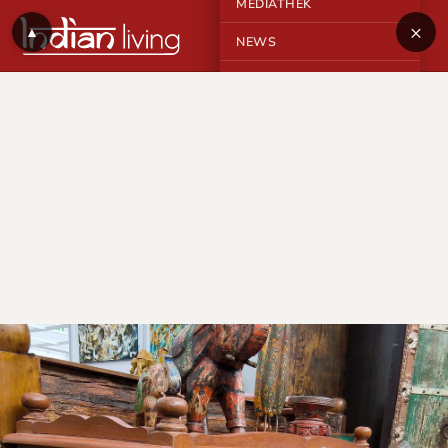
MEDIATHEK
×
▲
NEWS
KONTAKT