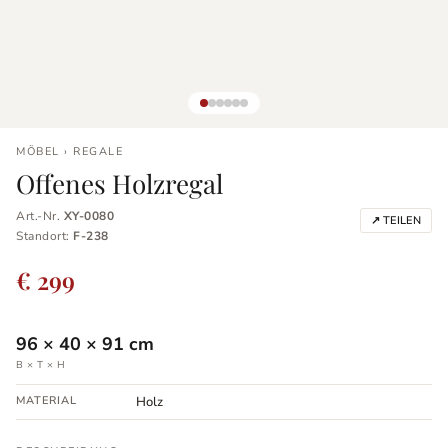
MÖBEL › REGALE
Offenes Holzregal
Art.-Nr.
XY-0080
↗ TEILEN
Standort:
F-238
€ 299
96
×
40
×
91
cm
B × T × H
MATERIAL
Holz