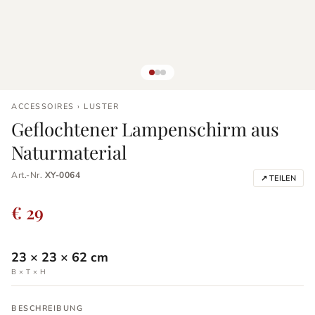
ACCESSOIRES › LUSTER
Geflochtener Lampenschirm aus
Naturmaterial
Art.-Nr.
XY-0064
↗ TEILEN
€ 29
23
×
23
×
62
cm
B × T × H
BESCHREIBUNG