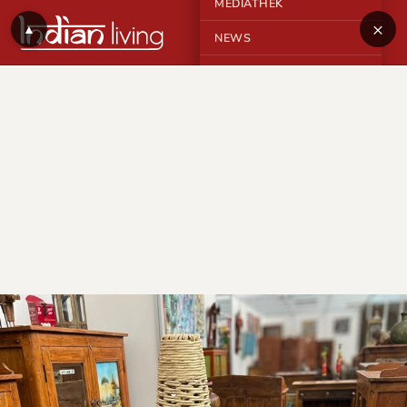
MEDIATHEK
×
▲
NEWS
KONTAKT