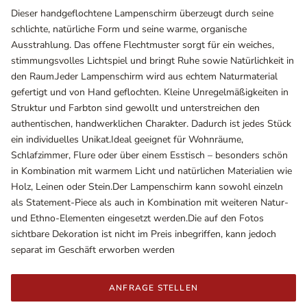
Dieser handgeflochtene Lampenschirm überzeugt durch seine
schlichte, natürliche Form und seine warme, organische
Ausstrahlung. Das offene Flechtmuster sorgt für ein weiches,
stimmungsvolles Lichtspiel und bringt Ruhe sowie Natürlichkeit in
den Raum.Jeder Lampenschirm wird aus echtem Naturmaterial
gefertigt und von Hand geflochten. Kleine Unregelmäßigkeiten in
Struktur und Farbton sind gewollt und unterstreichen den
authentischen, handwerklichen Charakter. Dadurch ist jedes Stück
ein individuelles Unikat.Ideal geeignet für Wohnräume,
Schlafzimmer, Flure oder über einem Esstisch – besonders schön
in Kombination mit warmem Licht und natürlichen Materialien wie
Ausstellungsräume
Holz, Leinen oder Stein.Der Lampenschirm kann sowohl einzeln
Wiener Straße – Werkstraße 111
als Statement-Piece als auch in Kombination mit weiteren Natur-
2700 Wiener Neustadt
und Ethno-Elementen eingesetzt werden.Die auf den Fotos
In WinStage
sichtbare Dekoration ist nicht im Preis inbegriffen, kann jedoch
separat im Geschäft erworben werden
+43 2622 255 66 12
office@indianliving.at
ANFRAGE STELLEN