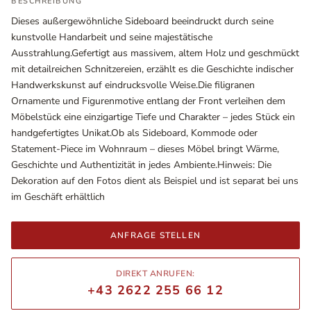
BESCHREIBUNG
Dieses außergewöhnliche Sideboard beeindruckt durch seine
kunstvolle Handarbeit und seine majestätische
Ausstrahlung.Gefertigt aus massivem, altem Holz und geschmückt
mit detailreichen Schnitzereien, erzählt es die Geschichte indischer
Handwerkskunst auf eindrucksvolle Weise.Die filigranen
Ornamente und Figurenmotive entlang der Front verleihen dem
Möbelstück eine einzigartige Tiefe und Charakter – jedes Stück ein
handgefertigtes Unikat.Ob als Sideboard, Kommode oder
Statement-Piece im Wohnraum – dieses Möbel bringt Wärme,
Geschichte und Authentizität in jedes Ambiente.Hinweis: Die
Dekoration auf den Fotos dient als Beispiel und ist separat bei uns
Ausstellungsräume
im Geschäft erhältlich
Wiener Straße – Werkstraße 111
2700 Wiener Neustadt
In WinStage
ANFRAGE STELLEN
+43 2622 255 66 12
DIREKT ANRUFEN:
office@indianliving.at
+43 2622 255 66 12