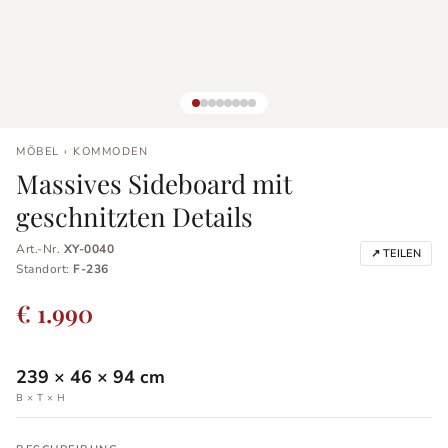
MÖBEL › KOMMODEN
Massives Sideboard mit
geschnitzten Details
Art.-Nr.
XY-0040
↗ TEILEN
Standort:
F-236
€ 1.990
239
×
46
×
94
cm
B × T × H