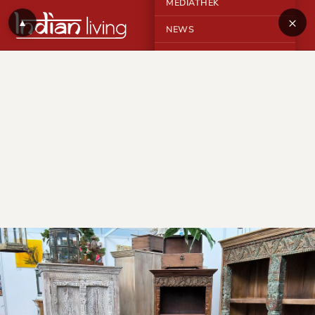
MEDIATHEK
×
▲
NEWS
KONTAKT