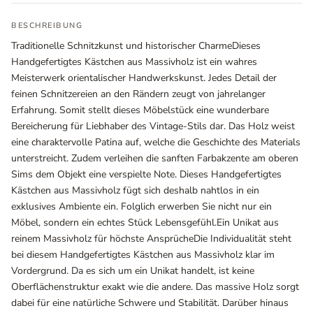
BESCHREIBUNG
Traditionelle Schnitzkunst und historischer CharmeDieses
Handgefertigtes Kästchen aus Massivholz ist ein wahres
Meisterwerk orientalischer Handwerkskunst. Jedes Detail der
feinen Schnitzereien an den Rändern zeugt von jahrelanger
Erfahrung. Somit stellt dieses Möbelstück eine wunderbare
Bereicherung für Liebhaber des Vintage-Stils dar. Das Holz weist
eine charaktervolle Patina auf, welche die Geschichte des Materials
unterstreicht. Zudem verleihen die sanften Farbakzente am oberen
Sims dem Objekt eine verspielte Note. Dieses Handgefertigtes
Ausstellungsräume
Kästchen aus Massivholz fügt sich deshalb nahtlos in ein
Wiener Straße – Werkstraße 111
exklusives Ambiente ein. Folglich erwerben Sie nicht nur ein
2700 Wiener Neustadt
Möbel, sondern ein echtes Stück Lebensgefühl.Ein Unikat aus
In WinStage
reinem Massivholz für höchste AnsprücheDie Individualität steht
bei diesem Handgefertigtes Kästchen aus Massivholz klar im
+43 2622 255 66 12
Vordergrund. Da es sich um ein Unikat handelt, ist keine
office@indianliving.at
Oberflächenstruktur exakt wie die andere. Das massive Holz sorgt
dabei für eine natürliche Schwere und Stabilität. Darüber hinaus