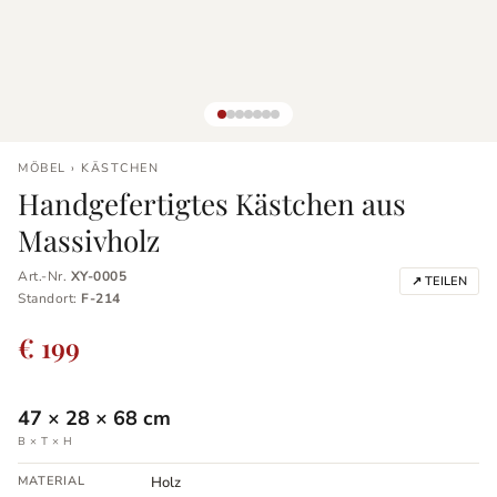
MÖBEL › KÄSTCHEN
Handgefertigtes Kästchen aus
Massivholz
Art.-Nr.
XY-0005
↗ TEILEN
Standort:
F-214
€ 199
47
×
28
×
68
cm
B × T × H
MATERIAL
Holz