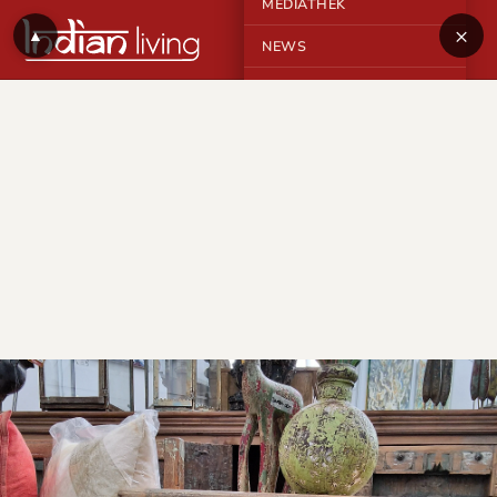
MEDIATHEK
×
▲
NEWS
KONTAKT