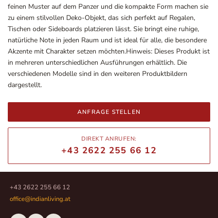
feinen Muster auf dem Panzer und die kompakte Form machen sie
zu einem stilvollen Deko-Objekt, das sich perfekt auf Regalen,
Tischen oder Sideboards platzieren lässt. Sie bringt eine ruhige,
natürliche Note in jeden Raum und ist ideal für alle, die besondere
Akzente mit Charakter setzen möchten.Hinweis: Dieses Produkt ist
in mehreren unterschiedlichen Ausführungen erhältlich. Die
verschiedenen Modelle sind in den weiteren Produktbildern
dargestellt.
ANFRAGE STELLEN
Ausstellungsräume
DIREKT ANRUFEN:
Wiener Straße – Werkstraße 111
+43 2622 255 66 12
2700 Wiener Neustadt
In WinStage
+43 2622 255 66 12
office@indianliving.at