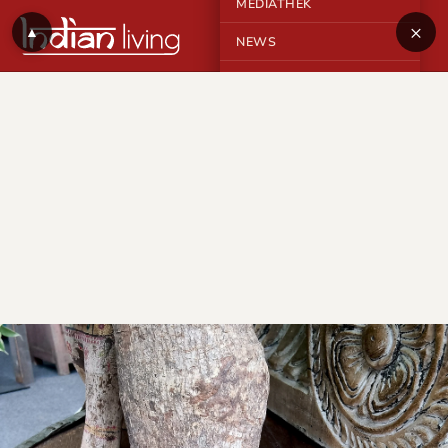
MEDIATHEK
×
▲
NEWS
KONTAKT