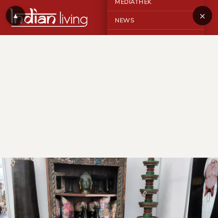
MEDIATHEK
×
▲
NEWS
KONTAKT