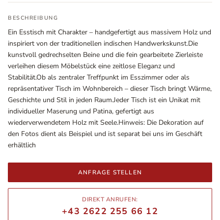
BESCHREIBUNG
Ein Esstisch mit Charakter – handgefertigt aus massivem Holz und
inspiriert von der traditionellen indischen Handwerkskunst.Die
kunstvoll gedrechselten Beine und die fein gearbeitete Zierleiste
verleihen diesem Möbelstück eine zeitlose Eleganz und
Stabilität.Ob als zentraler Treffpunkt im Esszimmer oder als
repräsentativer Tisch im Wohnbereich – dieser Tisch bringt Wärme,
Geschichte und Stil in jeden Raum.Jeder Tisch ist ein Unikat mit
individueller Maserung und Patina, gefertigt aus
wiederverwendetem Holz mit Seele.Hinweis: Die Dekoration auf
Ausstellungsräume
den Fotos dient als Beispiel und ist separat bei uns im Geschäft
Wiener Straße – Werkstraße 111
erhältlich
2700 Wiener Neustadt
In WinStage
ANFRAGE STELLEN
+43 2622 255 66 12
DIREKT ANRUFEN:
office@indianliving.at
+43 2622 255 66 12