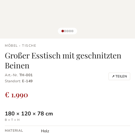
MÖBEL › TISCHE
Großer Esstisch mit geschnitzten
Beinen
Art.-Nr.
TH-001
↗ TEILEN
Standort:
E-149
€ 1.990
180
×
120
×
78
cm
B × T × H
MATERIAL
Holz