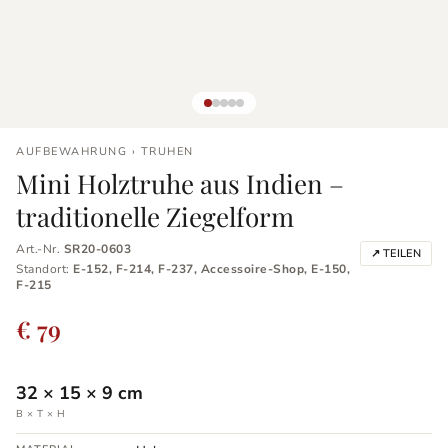
AUFBEWAHRUNG › TRUHEN
Mini Holztruhe aus Indien –
traditionelle Ziegelform
Art.-Nr.
SR20-0603
↗ TEILEN
Standort:
E-152, F-214, F-237, Accessoire-Shop, E-150,
F-215
€ 79
32
×
15
×
9
cm
B × T × H