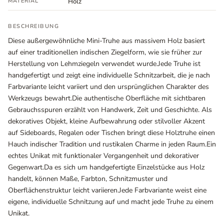
MATERIAL
Holz
BESCHREIBUNG
Diese außergewöhnliche Mini-Truhe aus massivem Holz basiert
auf einer traditionellen indischen Ziegelform, wie sie früher zur
Herstellung von Lehmziegeln verwendet wurde.Jede Truhe ist
handgefertigt und zeigt eine individuelle Schnitzarbeit, die je nach
Farbvariante leicht variiert und den ursprünglichen Charakter des
Werkzeugs bewahrt.Die authentische Oberfläche mit sichtbaren
Gebrauchsspuren erzählt von Handwerk, Zeit und Geschichte. Als
dekoratives Objekt, kleine Aufbewahrung oder stilvoller Akzent
Ausstellungsräume
auf Sideboards, Regalen oder Tischen bringt diese Holztruhe einen
Hauch indischer Tradition und rustikalen Charme in jeden Raum.Ein
Wiener Straße – Werkstraße 111
echtes Unikat mit funktionaler Vergangenheit und dekorativer
2700 Wiener Neustadt
Gegenwart.Da es sich um handgefertigte Einzelstücke aus Holz
In WinStage
handelt, können Maße, Farbton, Schnitzmuster und
Oberflächenstruktur leicht variieren.Jede Farbvariante weist eine
+43 2622 255 66 12
eigene, individuelle Schnitzung auf und macht jede Truhe zu einem
office@indianliving.at
Unikat.