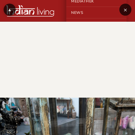
MEDIATHEK
×
▲
NEWS
KONTAKT