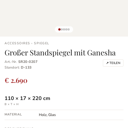
ACCESSOIRES › SPIEGEL
Großer Standspiegel mit Ganesha
Art.-Nr.
SR20-0207
↗ TEILEN
Standort:
D-133
€ 2.690
110
×
17
×
220
cm
B × T × H
MATERIAL
Holz, Glas