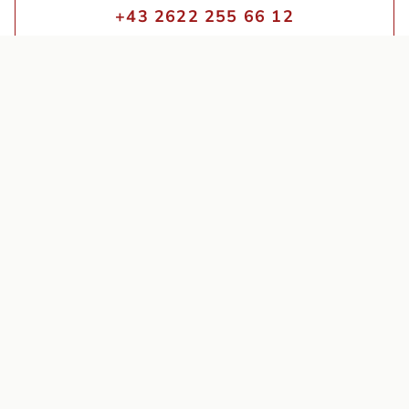
+43 2622 255 66 12
ÖFFNUNGSZEITEN
Montag – Samstag
10:00 – 18:00
Besichtigung ohne Voranmeldung
Unsere lieben Vierbeiner müssen leider draußen warten.
KATEGORIEN
Möbel
Accessoires
Aufbewahrung
Statuen & Skulpturen
Textilien