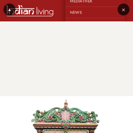
MEDIATHEK
×
▲
NEWS
KONTAKT