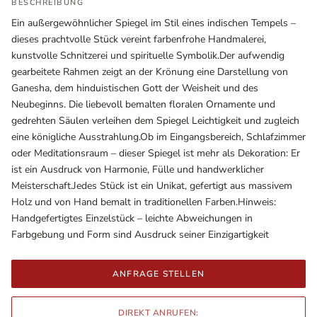
BESCHREIBUNG
Ein außergewöhnlicher Spiegel im Stil eines indischen Tempels –
dieses prachtvolle Stück vereint farbenfrohe Handmalerei,
kunstvolle Schnitzerei und spirituelle Symbolik.Der aufwendig
gearbeitete Rahmen zeigt an der Krönung eine Darstellung von
Ganesha, dem hinduistischen Gott der Weisheit und des
Neubeginns. Die liebevoll bemalten floralen Ornamente und
gedrehten Säulen verleihen dem Spiegel Leichtigkeit und zugleich
eine königliche Ausstrahlung.Ob im Eingangsbereich, Schlafzimmer
oder Meditationsraum – dieser Spiegel ist mehr als Dekoration: Er
ist ein Ausdruck von Harmonie, Fülle und handwerklicher
Meisterschaft.Jedes Stück ist ein Unikat, gefertigt aus massivem
Ausstellungsräume
Holz und von Hand bemalt in traditionellen Farben.Hinweis:
Wiener Straße – Werkstraße 111
Handgefertigtes Einzelstück – leichte Abweichungen in
2700 Wiener Neustadt
Farbgebung und Form sind Ausdruck seiner Einzigartigkeit
In WinStage
+43 2622 255 66 12
ANFRAGE STELLEN
office@indianliving.at
DIREKT ANRUFEN: