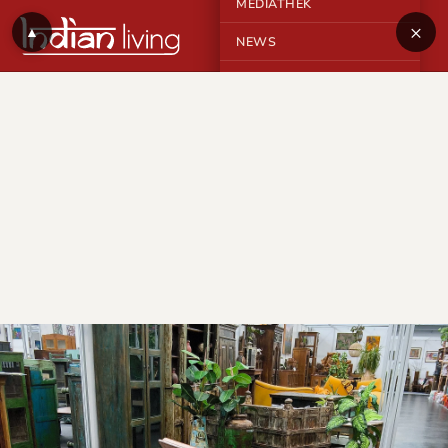
MEDIATHEK
×
▲
NEWS
KONTAKT