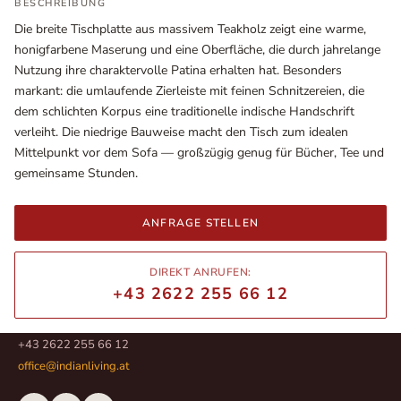
BESCHREIBUNG
Die breite Tischplatte aus massivem Teakholz zeigt eine warme,
honigfarbene Maserung und eine Oberfläche, die durch jahrelange
Nutzung ihre charaktervolle Patina erhalten hat. Besonders
markant: die umlaufende Zierleiste mit feinen Schnitzereien, die
dem schlichten Korpus eine traditionelle indische Handschrift
verleiht. Die niedrige Bauweise macht den Tisch zum idealen
Mittelpunkt vor dem Sofa — großzügig genug für Bücher, Tee und
gemeinsame Stunden.
ANFRAGE STELLEN
Ausstellungsräume
Wiener Straße – Werkstraße 111
DIREKT ANRUFEN:
2700 Wiener Neustadt
+43 2622 255 66 12
In WinStage
+43 2622 255 66 12
office@indianliving.at