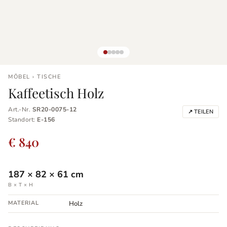
MÖBEL › TISCHE
Kaffeetisch Holz
Art.-Nr.
SR20-0075-12
↗ TEILEN
Standort:
E-156
€ 840
187
×
82
×
61
cm
B × T × H
MATERIAL
Holz