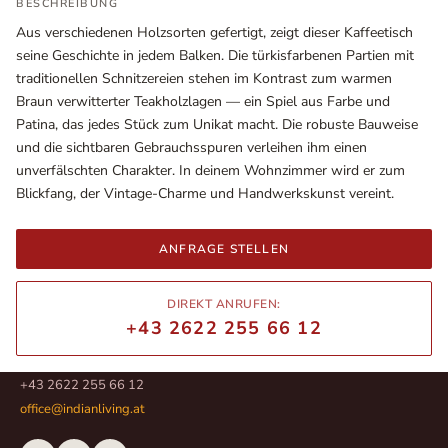
BESCHREIBUNG
Aus verschiedenen Holzsorten gefertigt, zeigt dieser Kaffeetisch
seine Geschichte in jedem Balken. Die türkisfarbenen Partien mit
traditionellen Schnitzereien stehen im Kontrast zum warmen
Braun verwitterter Teakholzlagen — ein Spiel aus Farbe und
Patina, das jedes Stück zum Unikat macht. Die robuste Bauweise
und die sichtbaren Gebrauchsspuren verleihen ihm einen
unverfälschten Charakter. In deinem Wohnzimmer wird er zum
Blickfang, der Vintage-Charme und Handwerkskunst vereint.
ANFRAGE STELLEN
Ausstellungsräume
Wiener Straße – Werkstraße 111
DIREKT ANRUFEN:
2700 Wiener Neustadt
+43 2622 255 66 12
In WinStage
+43 2622 255 66 12
office@indianliving.at