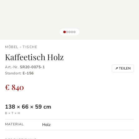
MÖBEL › TISCHE
Kaffeetisch Holz
Art.-Nr.
SR20-0075-1
↗ TEILEN
Standort:
E-156
€ 840
138
×
66
×
59
cm
B × T × H
MATERIAL
Holz