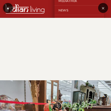
MEDIATHEK
×
▲
NEWS
KONTAKT