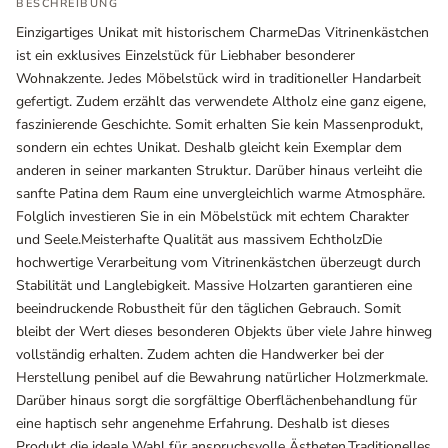
BESCHREIBUNG
Einzigartiges Unikat mit historischem CharmeDas Vitrinenkästchen
ist ein exklusives Einzelstück für Liebhaber besonderer
Wohnakzente. Jedes Möbelstück wird in traditioneller Handarbeit
gefertigt. Zudem erzählt das verwendete Altholz eine ganz eigene,
faszinierende Geschichte. Somit erhalten Sie kein Massenprodukt,
sondern ein echtes Unikat. Deshalb gleicht kein Exemplar dem
anderen in seiner markanten Struktur. Darüber hinaus verleiht die
sanfte Patina dem Raum eine unvergleichlich warme Atmosphäre.
Folglich investieren Sie in ein Möbelstück mit echtem Charakter
und Seele.Meisterhafte Qualität aus massivem EchtholzDie
hochwertige Verarbeitung vom Vitrinenkästchen überzeugt durch
Ausstellungsräume
Stabilität und Langlebigkeit. Massive Holzarten garantieren eine
Wiener Straße – Werkstraße 111
beeindruckende Robustheit für den täglichen Gebrauch. Somit
2700 Wiener Neustadt
bleibt der Wert dieses besonderen Objekts über viele Jahre hinweg
In WinStage
vollständig erhalten. Zudem achten die Handwerker bei der
Herstellung penibel auf die Bewahrung natürlicher Holzmerkmale.
+43 2622 255 66 12
Darüber hinaus sorgt die sorgfältige Oberflächenbehandlung für
office@indianliving.at
eine haptisch sehr angenehme Erfahrung. Deshalb ist dieses
Produkt die ideale Wahl für anspruchsvolle Ästheten.Traditionelles