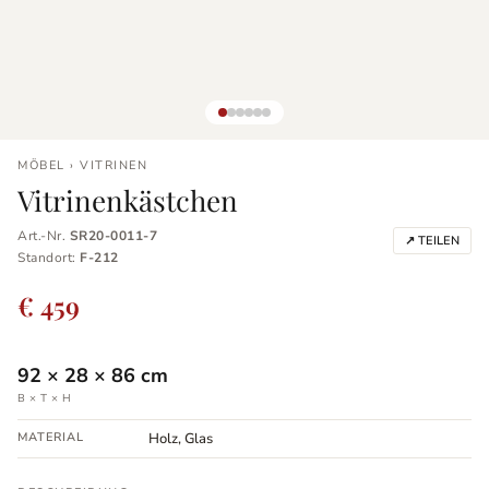
MÖBEL › VITRINEN
Vitrinenkästchen
Art.-Nr.
SR20-0011-7
↗ TEILEN
Standort:
F-212
€ 459
92
×
28
×
86
cm
B × T × H
MATERIAL
Holz, Glas