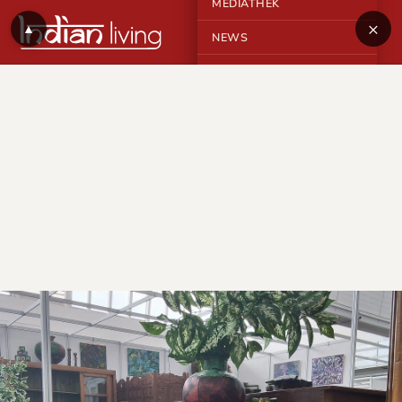
MEDIATHEK
×
▲
NEWS
KONTAKT