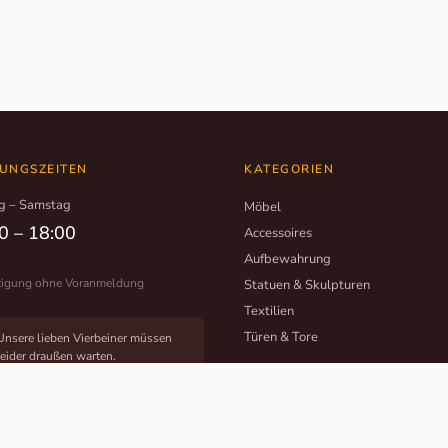
UNGSZEITEN
KATEGORIEN
g – Samstag
Möbel
0 – 18:00
Accessoires
Aufbewahrung
tigung ohne Voranmeldung
Statuen & Skulpturen
Textilien
Türen & Tore
Unsere lieben Vierbeiner müssen
leider draußen warten.