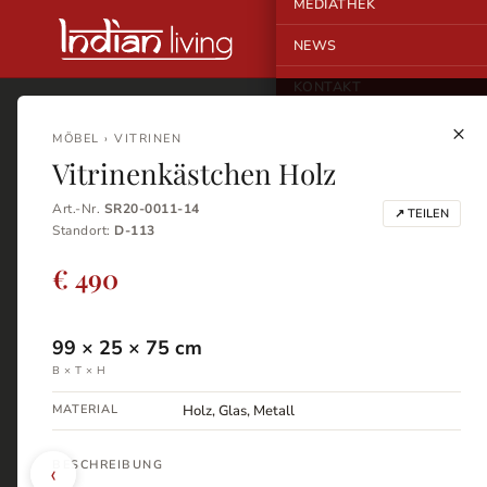
MEDIATHEK
NEWS
KONTAKT
×
MÖBEL › VITRINEN
Vitrinenkästchen Holz
Art.-Nr.
SR20-0011-14
↗ TEILEN
Standort:
D-113
€ 490
99
×
25
×
75
cm
B × T × H
MATERIAL
Holz, Glas, Metall
‹
BESCHREIBUNG