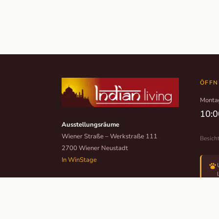
ÖFFN
Monta
10:0
Ausstellungsräume
Wiener Straße – Werkstraße 111
Besich
2700 Wiener Neustadt
In WinStage
+43 2622 255 66 12
office@indianliving.at