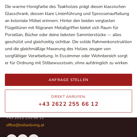
Die warme Honigfarbe des Teakholzes prägt diesen klassischen
Glasschrank, dessen klare Linienführung und Sprossenaufteilung
an koloniale Möbel erinnern. Hinter den beiden verglasten
Flügeltüren mit filigranen Metallgriffen bietet sich Raum für
Porzellan, Bücher oder deine liebsten Sammlerstücke — alles
geschützt und gleichzeitig sichtbar. Die solide Rahmenkonstruktion
und die gleichmäßige Maserung des Holzes zeugen von
sorgfältiger Verarbeitung. In Esszimmer oder Wohnbereich sorgt
er für Ordnung mit Stilbewusstsein, ohne aufdringlich zu wirken.
ANFRAGE STELLEN
Ausstellungsräume
Wiener Straße – Werkstraße 111
2700 Wiener Neustadt
DIREKT ANRUFEN:
In WinStage
+43 2622 255 66 12
+43 2622 255 66 12
office@indianliving.at