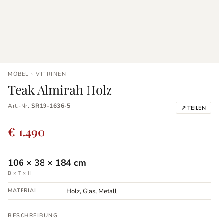
MÖBEL › VITRINEN
Teak Almirah Holz
Art.-Nr.
SR19-1636-5
↗ TEILEN
€ 1.490
106
×
38
×
184
cm
B × T × H
MATERIAL
Holz, Glas, Metall
BESCHREIBUNG