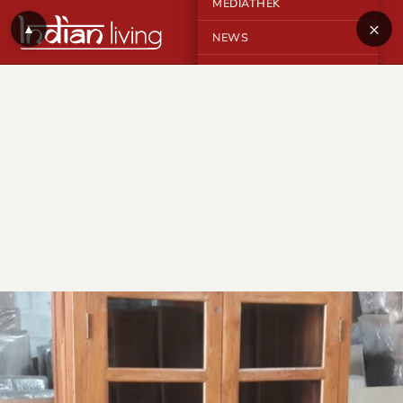
MEDIATHEK
×
▲
NEWS
KONTAKT