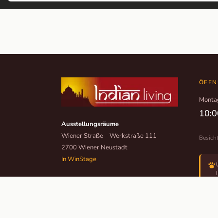
ÖFFN
Monta
10:0
Ausstellungsräume
Wiener Straße – Werkstraße 111
Besich
2700 Wiener Neustadt
In WinStage
+43 2622 255 66 12
office@indianliving.at