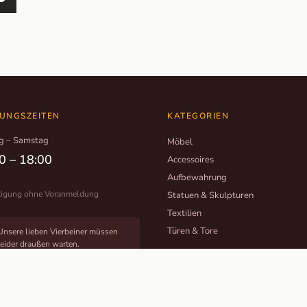
UNGSZEITEN
KATEGORIEN
g – Samstag
Möbel
0 – 18:00
Accessoires
Aufbewahrung
tigung ohne Voranmeldung
Statuen & Skulpturen
Textilien
Türen & Tore
Unsere lieben Vierbeiner müssen
leider draußen warten.