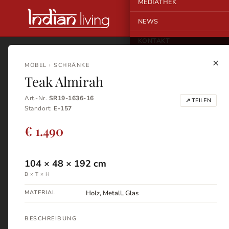
MEDIATHEK
NEWS
KONTAKT
×
MÖBEL › SCHRÄNKE
Teak Almirah
Art.-Nr.
SR19-1636-16
↗ TEILEN
Standort:
E-157
€ 1.490
104
×
48
×
192
cm
B × T × H
MATERIAL
Holz, Metall, Glas
BESCHREIBUNG