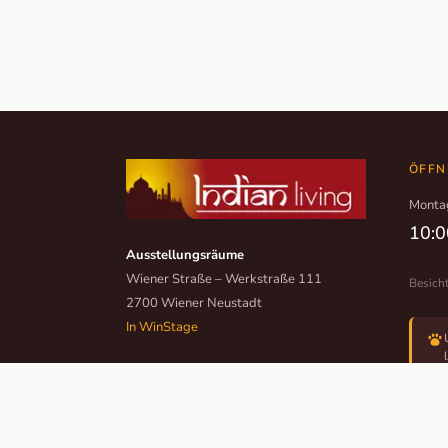
ÖFFN
Monta
10:0
Ausstellungsräume
Wiener Straße – Werkstraße 111
Besich
2700 Wiener Neustadt
In WinStage
+43 2622 255 66 12
office@indianliving.at