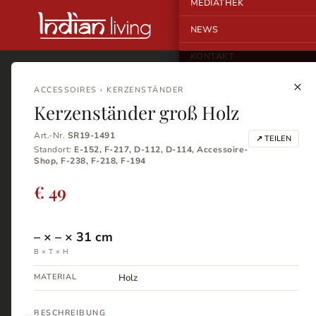
MEDIATHEK
NEWS
KONTAKT
×
ACCESSOIRES › KERZENSTÄNDER
Kerzenständer groß Holz
Art.-Nr.
SR19-1491
↗ TEILEN
Standort:
E-152, F-217, D-112, D-114, Accessoire-
Shop, F-238, F-218, F-194
€ 49
–
×
–
×
31
cm
B × T × H
MATERIAL
Holz
BESCHREIBUNG