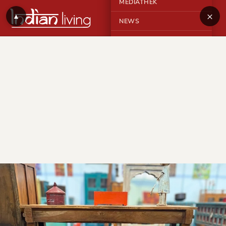
MEDIATHEK
×
▲
NEWS
KONTAKT