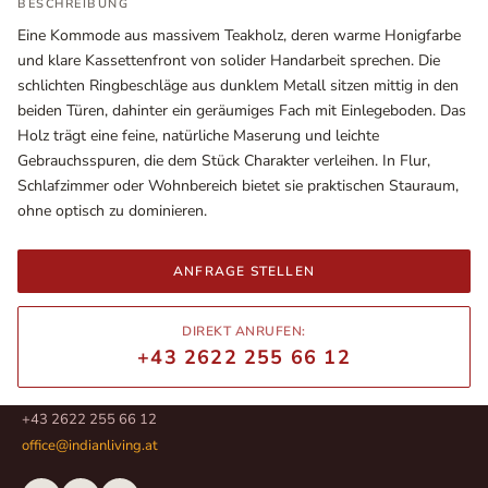
BESCHREIBUNG
Eine Kommode aus massivem Teakholz, deren warme Honigfarbe
und klare Kassettenfront von solider Handarbeit sprechen. Die
schlichten Ringbeschläge aus dunklem Metall sitzen mittig in den
beiden Türen, dahinter ein geräumiges Fach mit Einlegeboden. Das
Holz trägt eine feine, natürliche Maserung und leichte
Gebrauchsspuren, die dem Stück Charakter verleihen. In Flur,
Schlafzimmer oder Wohnbereich bietet sie praktischen Stauraum,
ohne optisch zu dominieren.
ANFRAGE STELLEN
Ausstellungsräume
Wiener Straße – Werkstraße 111
DIREKT ANRUFEN:
2700 Wiener Neustadt
+43 2622 255 66 12
In WinStage
+43 2622 255 66 12
office@indianliving.at