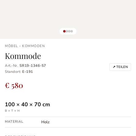
MÖBEL › KOMMODEN
Kommode
Art.-Nr.
SR19-1346-57
↗ TEILEN
Standort:
E-191
€ 580
100
×
40
×
70
cm
B × T × H
MATERIAL
Holz