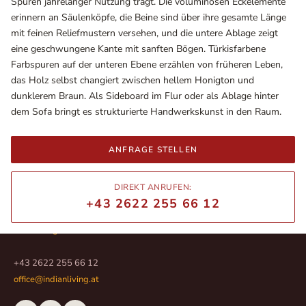
Spuren jahrelanger Nutzung trägt. Die voluminösen Eckelemente
erinnern an Säulenköpfe, die Beine sind über ihre gesamte Länge
mit feinen Reliefmustern versehen, und die untere Ablage zeigt
eine geschwungene Kante mit sanften Bögen. Türkisfarbene
Farbspuren auf der unteren Ebene erzählen von früheren Leben,
das Holz selbst changiert zwischen hellem Honigton und
dunklerem Braun. Als Sideboard im Flur oder als Ablage hinter
dem Sofa bringt es strukturierte Handwerkskunst in den Raum.
ANFRAGE STELLEN
Ausstellungsräume
DIREKT ANRUFEN:
Wiener Straße – Werkstraße 111
+43 2622 255 66 12
2700 Wiener Neustadt
In WinStage
+43 2622 255 66 12
office@indianliving.at