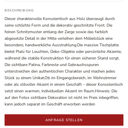
BESCHREIBUNG
Dieser charaktervolle Konsolentisch aus Holz überzeugt durch
seine schlichte Form und die dekorativ geschnitzte Front. Die
feinen Schnitzmuster entlang der Zarge sowie das farblich
abgesetzte Detail in der Mitte verleihen dem Möbelstück eine
besondere, handwerkliche Ausstrahlung.Die massive Tischplatte
bietet Platz für Leuchten, Deko-Objekte oder persönliche Akzente,
während die stabile Konstruktion für einen sicheren Stand sorgt.
Die sichtbare Patina, Farbreste und Gebrauchsspuren
unterstreichen den authentischen Charakter und machen jedes
Ausstellungsräume
Stück zu einem Unikat.Ob im Eingangsbereich, im Wohnzimmer
Wiener Straße – Werkstraße 111
oder als stilvoller Akzent in einem Geschäft – dieser Konsolentisch
2700 Wiener Neustadt
setzt einen warmen, individuellen Akzent im Raum.Hinweis: Die
In WinStage
auf den Fotos sichtbare Dekoration ist nicht im Preis inbegriffen,
kann jedoch separat im Geschäft erworben werden
+43 2622 255 66 12
office@indianliving.at
ANFRAGE STELLEN