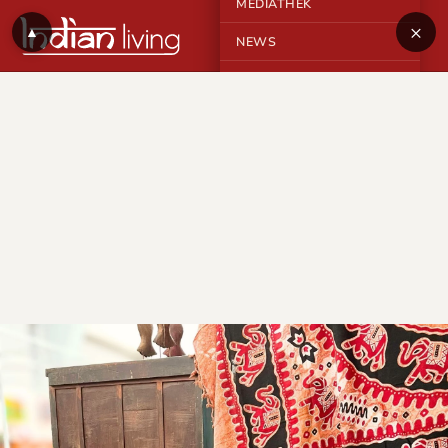
MEDIATHEK
×
▲
NEWS
KONTAKT