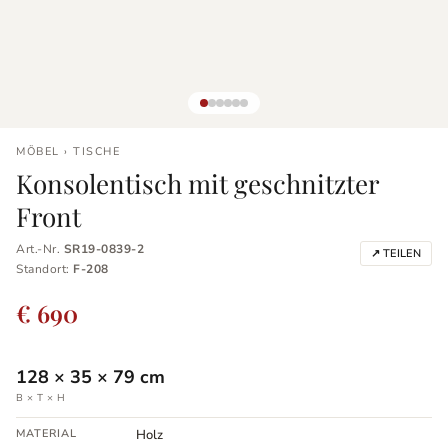
MÖBEL › TISCHE
Konsolentisch mit geschnitzter
Front
Art.-Nr.
SR19-0839-2
↗ TEILEN
Standort:
F-208
€ 690
128
×
35
×
79
cm
B × T × H
MATERIAL
Holz