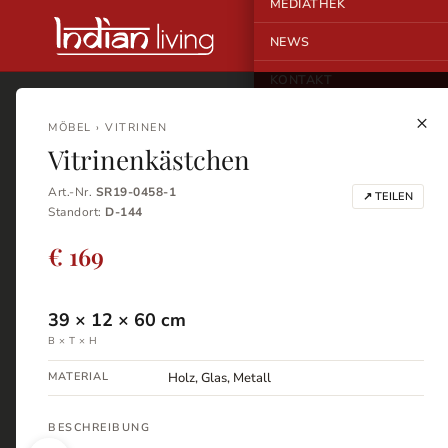
MEDIATHEK
NEWS
KONTAKT
×
MÖBEL › VITRINEN
Vitrinenkästchen
Art.-Nr.
SR19-0458-1
↗ TEILEN
Standort:
D-144
€ 169
39
×
12
×
60
cm
B × T × H
MATERIAL
Holz, Glas, Metall
BESCHREIBUNG