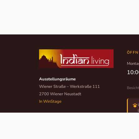
ÖFFN
Monta
10:0
Ausstellungsräume
Wiener Straße – Werkstraße 111
Besich
2700 Wiener Neustadt
In WinStage
+43 2622 255 66 12
office@indianliving.at