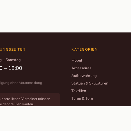
UNGSZEITEN
KATEGORIEN
g – Samstag
Möbel
0 – 18:00
Accessoires
Aufbewahrung
tigung ohne Voranmeldung
Statuen & Skulpturen
Textilien
Türen & Tore
Unsere lieben Vierbeiner müssen
leider draußen warten.