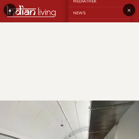
MEDIATHEK
×
▲
NEWS
KONTAKT