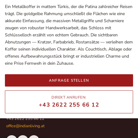
Ein Metallkoffer in mattem Türkis, der die Patina zahlreicher Reisen
trägt. Die goldgelbe Rahmung umschließt die Flächen wie eine
akkurate Einfassung, die massiven Metallgriffe und Scharniere
zeugen von robuster Handwerksarbeit, das Schloss mit
Schlüsselloch erzählt von echtem Gebrauch. Die sichtbaren
Abnutzungen — Kratzer, Farbabrieb, Rostansätze — verleihen dem
Koffer seinen individuellen Charakter. Als Couchtisch, Ablage oder
offenes Aufbewahrungsstück bringt er industriellen Charme und
eine Prise Fernweh in dein Zuhause.
ANFRAGE STELLEN
Ausstellungsräume
Wiener Straße – Werkstraße 111
2700 Wiener Neustadt
DIREKT ANRUFEN:
In WinStage
+43 2622 255 66 12
+43 2622 255 66 12
office@indianliving.at