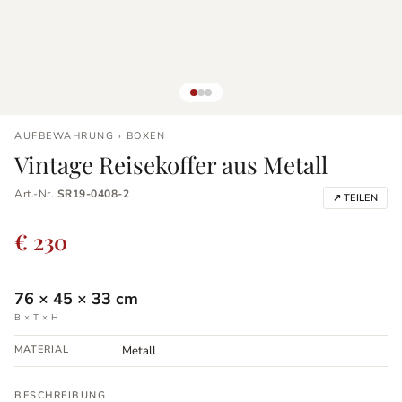
AUFBEWAHRUNG › BOXEN
Vintage Reisekoffer aus Metall
Art.-Nr.
SR19-0408-2
↗ TEILEN
€ 230
76
×
45
×
33
cm
B × T × H
MATERIAL
Metall
BESCHREIBUNG