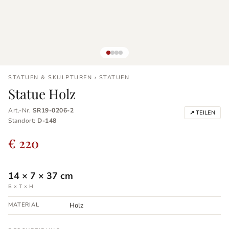
STATUEN & SKULPTUREN › STATUEN
Statue Holz
Art.-Nr.
SR19-0206-2
↗ TEILEN
Standort:
D-148
€ 220
14
×
7
×
37
cm
B × T × H
MATERIAL
Holz