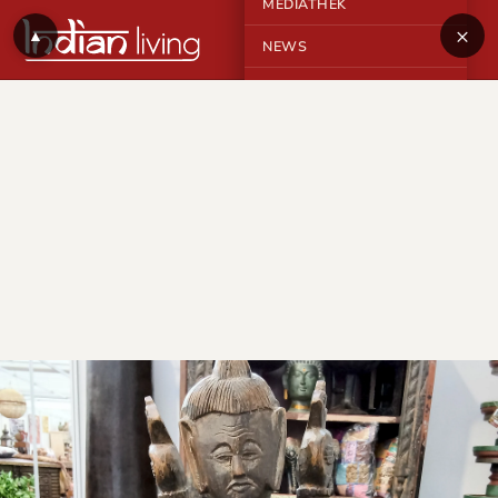
MEDIATHEK
×
▲
NEWS
KONTAKT