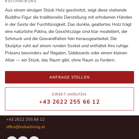
BESCHREIBUNG
Aus einem einzigen Stück Holz geschnitzt, zeigt diese stehende
Buddha-Figur die traditionelle Darstellung mit erhobenen Händen
in der Geste der Furchtlosigkeit. Das dunkle, gealtertes Holz trägt
eine natürliche Patina, die Gesichtszüge sind klar modelliert, der
Schmuck und die Gewandfalten fein herausgearbeitet. Die
Skulptur ruht auf einem runden Sockel und entfaltet ihre ruhige
Präsenz besonders auf Regalen, Sideboards oder einem kleinen
Altar — ein Stück, das Raum gibt, ohne Raum zu fordern.
ANFRAGE STELLEN
Ausstellungsräume
Wiener Straße – Werkstraße 111
DIREKT ANRUFEN:
2700 Wiener Neustadt
+43 2622 255 66 12
In WinStage
+43 2622 255 66 12
office@indianliving.at