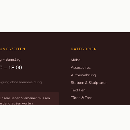
UNGSZEITEN
KATEGORIEN
g – Samstag
Möbel
0 – 18:00
Accessoires
Aufbewahrung
tigung ohne Voranmeldung
Statuen & Skulpturen
Textilien
Türen & Tore
Unsere lieben Vierbeiner müssen
leider draußen warten.