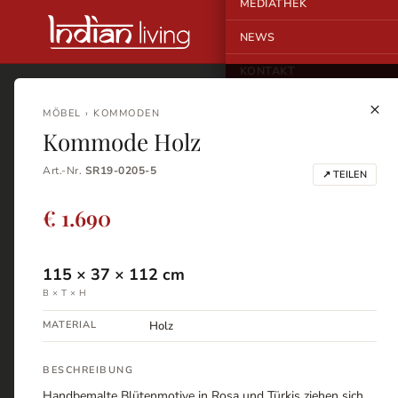
MEDIATHEK
NEWS
KONTAKT
×
MÖBEL › KOMMODEN
Kommode Holz
Art.-Nr.
SR19-0205-5
↗ TEILEN
€ 1.690
115
×
37
×
112
cm
B × T × H
MATERIAL
Holz
BESCHREIBUNG
Handbemalte Blütenmotive in Rosa und Türkis ziehen sich