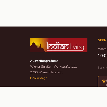
ÖFFN
Monta
10:0
Ausstellungsräume
Wiener Straße – Werkstraße 111
Besich
2700 Wiener Neustadt
In WinStage
+43 2622 255 66 12
office@indianliving.at