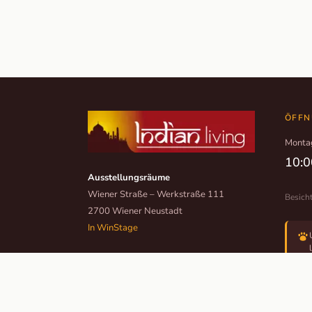
ÖFFN
Monta
10:0
Ausstellungsräume
Wiener Straße – Werkstraße 111
Besich
2700 Wiener Neustadt
In WinStage
+43 2622 255 66 12
office@indianliving.at