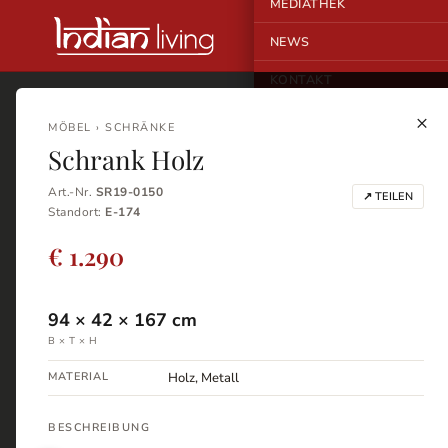
MEDIATHEK
NEWS
KONTAKT
×
MÖBEL › SCHRÄNKE
Schrank Holz
Art.-Nr.
SR19-0150
↗ TEILEN
Standort:
E-174
€ 1.290
94
×
42
×
167
cm
B × T × H
MATERIAL
Holz, Metall
BESCHREIBUNG