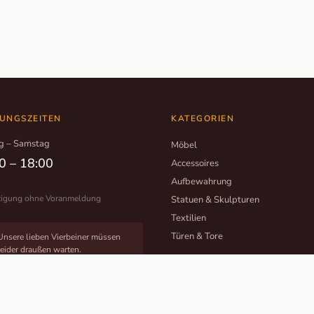
UNGSZEITEN
KATEGORIEN
g – Samstag
Möbel
0 – 18:00
Accessoires
Aufbewahrung
tigung ohne Voranmeldung
Statuen & Skulpturen
Textilien
Türen & Tore
Unsere lieben Vierbeiner müssen
leider draußen warten.