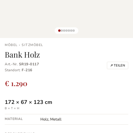
MÖBEL › SITZMÖBEL
Bank Holz
Art.-Nr.
SR19-0117
↗ TEILEN
Standort:
F-216
€ 1.290
172
×
67
×
123
cm
B × T × H
MATERIAL
Holz, Metall