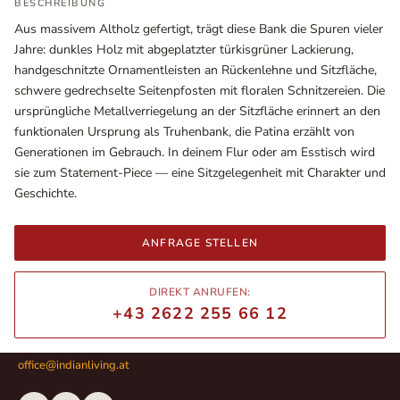
BESCHREIBUNG
Aus massivem Altholz gefertigt, trägt diese Bank die Spuren vieler
Jahre: dunkles Holz mit abgeplatzter türkisgrüner Lackierung,
handgeschnitzte Ornamentleisten an Rückenlehne und Sitzfläche,
schwere gedrechselte Seitenpfosten mit floralen Schnitzereien. Die
ursprüngliche Metallverriegelung an der Sitzfläche erinnert an den
funktionalen Ursprung als Truhenbank, die Patina erzählt von
Generationen im Gebrauch. In deinem Flur oder am Esstisch wird
sie zum Statement-Piece — eine Sitzgelegenheit mit Charakter und
Geschichte.
Ausstellungsräume
ANFRAGE STELLEN
Wiener Straße – Werkstraße 111
2700 Wiener Neustadt
DIREKT ANRUFEN:
In WinStage
+43 2622 255 66 12
+43 2622 255 66 12
office@indianliving.at