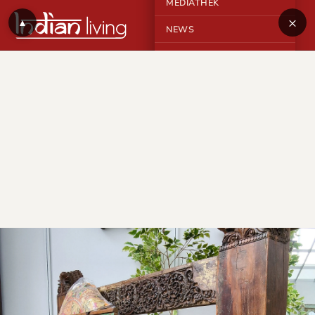
MEDIATHEK
×
▲
NEWS
KONTAKT