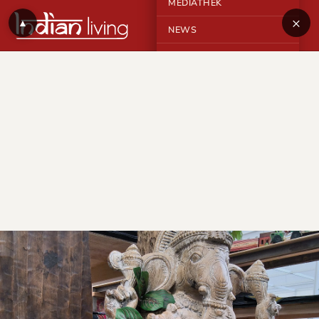
MEDIATHEK
×
▲
NEWS
KONTAKT