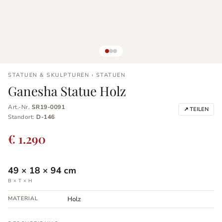
STATUEN & SKULPTUREN › STATUEN
Ganesha Statue Holz
Art.-Nr.
SR19-0091
↗ TEILEN
Standort:
D-146
€ 1.290
49
×
18
×
94
cm
B × T × H
MATERIAL
Holz