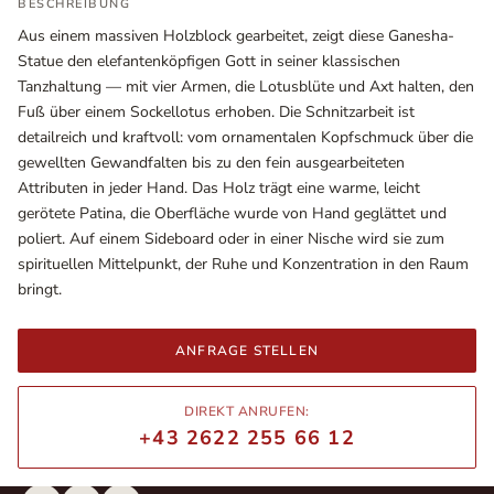
BESCHREIBUNG
Aus einem massiven Holzblock gearbeitet, zeigt diese Ganesha-
Statue den elefantenköpfigen Gott in seiner klassischen
Tanzhaltung — mit vier Armen, die Lotusblüte und Axt halten, den
Fuß über einem Sockellotus erhoben. Die Schnitzarbeit ist
detailreich und kraftvoll: vom ornamentalen Kopfschmuck über die
gewellten Gewandfalten bis zu den fein ausgearbeiteten
Attributen in jeder Hand. Das Holz trägt eine warme, leicht
gerötete Patina, die Oberfläche wurde von Hand geglättet und
poliert. Auf einem Sideboard oder in einer Nische wird sie zum
spirituellen Mittelpunkt, der Ruhe und Konzentration in den Raum
bringt.
Ausstellungsräume
Wiener Straße – Werkstraße 111
2700 Wiener Neustadt
ANFRAGE STELLEN
In WinStage
DIREKT ANRUFEN:
+43 2622 255 66 12
+43 2622 255 66 12
office@indianliving.at