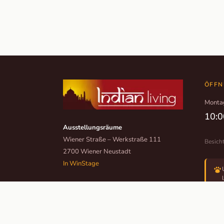
ÖFFN
Monta
10:0
Ausstellungsräume
Wiener Straße – Werkstraße 111
Besich
2700 Wiener Neustadt
In WinStage
+43 2622 255 66 12
office@indianliving.at