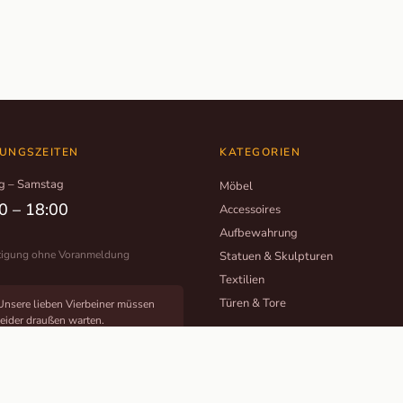
UNGSZEITEN
KATEGORIEN
g – Samstag
Möbel
0 – 18:00
Accessoires
Aufbewahrung
tigung ohne Voranmeldung
Statuen & Skulpturen
Textilien
Türen & Tore
Unsere lieben Vierbeiner müssen
leider draußen warten.