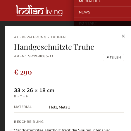
MEDIATHEK
NEWS
KONTAKT
×
AUFBEWAHRUNG › TRUHEN
Handgeschnitzte Truhe
Art.-Nr.
SR19-0085-11
↗ TEILEN
€ 290
33
×
26
×
18
cm
B × T × H
MATERIAL
Holz, Metall
BESCHREIBUNG
Handgefertigtes Hartholz trägt die Spuren intensiver