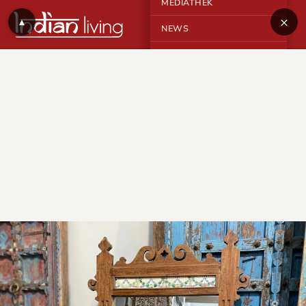
MEDIATHEK
×
▲
NEWS
KONTAKT