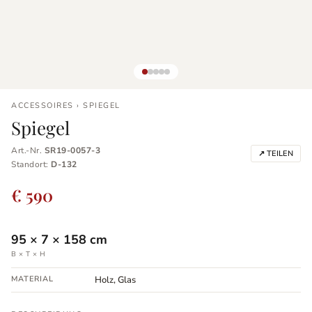
ACCESSOIRES › SPIEGEL
Spiegel
Art.-Nr.
SR19-0057-3
↗ TEILEN
Standort:
D-132
€ 590
95
×
7
×
158
cm
B × T × H
MATERIAL
Holz, Glas