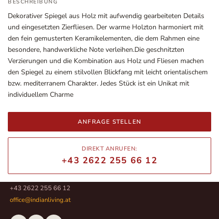
BESCHREIBUNG
Dekorativer Spiegel aus Holz mit aufwendig gearbeiteten Details
und eingesetzten Zierfliesen. Der warme Holzton harmoniert mit
den fein gemusterten Keramikelementen, die dem Rahmen eine
besondere, handwerkliche Note verleihen.Die geschnitzten
Verzierungen und die Kombination aus Holz und Fliesen machen
den Spiegel zu einem stilvollen Blickfang mit leicht orientalischem
bzw. mediterranem Charakter. Jedes Stück ist ein Unikat mit
individuellem Charme
ANFRAGE STELLEN
Ausstellungsräume
Wiener Straße – Werkstraße 111
DIREKT ANRUFEN:
2700 Wiener Neustadt
+43 2622 255 66 12
In WinStage
+43 2622 255 66 12
office@indianliving.at