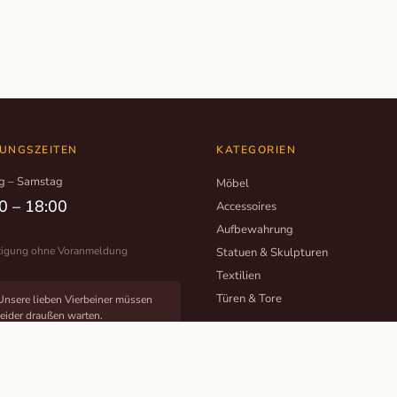
UNGSZEITEN
KATEGORIEN
g – Samstag
Möbel
0 – 18:00
Accessoires
Aufbewahrung
tigung ohne Voranmeldung
Statuen & Skulpturen
Textilien
Türen & Tore
Unsere lieben Vierbeiner müssen
leider draußen warten.