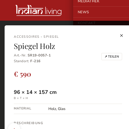
MEDIATHEK
NEWS
KONTAKT
×
ACCESSOIRES › SPIEGEL
Spiegel Holz
Art.-Nr.
SR19-0057-1
↗ TEILEN
Standort:
F-216
€ 590
96
×
14
×
157
cm
B × T × H
MATERIAL
Holz, Glas
BESCHREIBUNG
‹