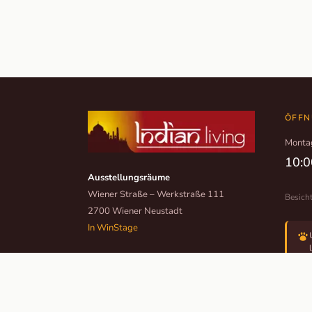
ÖFFN
Monta
10:0
Ausstellungsräume
Wiener Straße – Werkstraße 111
Besich
2700 Wiener Neustadt
In WinStage
+43 2622 255 66 12
office@indianliving.at