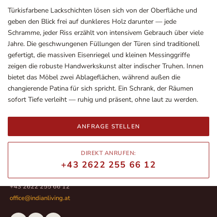
Türkisfarbene Lackschichten lösen sich von der Oberfläche und
geben den Blick frei auf dunkleres Holz darunter — jede
Schramme, jeder Riss erzählt von intensivem Gebrauch über viele
Jahre. Die geschwungenen Füllungen der Türen sind traditionell
gefertigt, die massiven Eisenriegel und kleinen Messinggriffe
zeigen die robuste Handwerkskunst alter indischer Truhen. Innen
bietet das Möbel zwei Ablageflächen, während außen die
changierende Patina für sich spricht. Ein Schrank, der Räumen
sofort Tiefe verleiht — ruhig und präsent, ohne laut zu werden.
ANFRAGE STELLEN
Ausstellungsräume
Wiener Straße – Werkstraße 111
2700 Wiener Neustadt
DIREKT ANRUFEN:
In WinStage
+43 2622 255 66 12
+43 2622 255 66 12
office@indianliving.at