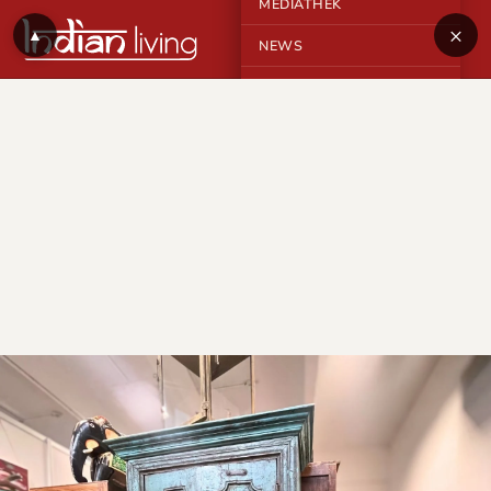
MEDIATHEK
×
▲
NEWS
KONTAKT