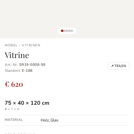
MÖBEL › VITRINEN
Vitrine
Art.-Nr.
SR19-0008-59
↗ TEILEN
Standort:
E-188
€ 620
75
×
40
×
120
cm
B × T × H
MATERIAL
Holz, Glas