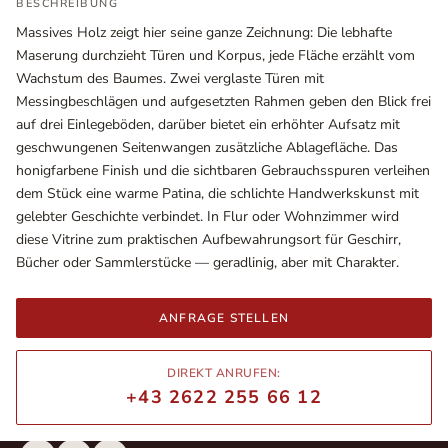
BESCHREIBUNG
Massives Holz zeigt hier seine ganze Zeichnung: Die lebhafte
Maserung durchzieht Türen und Korpus, jede Fläche erzählt vom
Wachstum des Baumes. Zwei verglaste Türen mit
Messingbeschlägen und aufgesetzten Rahmen geben den Blick frei
auf drei Einlegeböden, darüber bietet ein erhöhter Aufsatz mit
geschwungenen Seitenwangen zusätzliche Ablagefläche. Das
honigfarbene Finish und die sichtbaren Gebrauchsspuren verleihen
dem Stück eine warme Patina, die schlichte Handwerkskunst mit
gelebter Geschichte verbindet. In Flur oder Wohnzimmer wird
diese Vitrine zum praktischen Aufbewahrungsort für Geschirr,
Bücher oder Sammlerstücke — geradlinig, aber mit Charakter.
Ausstellungsräume
Wiener Straße – Werkstraße 111
2700 Wiener Neustadt
ANFRAGE STELLEN
In WinStage
DIREKT ANRUFEN:
+43 2622 255 66 12
+43 2622 255 66 12
office@indianliving.at