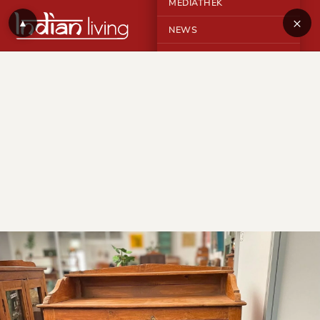
MEDIATHEK
×
▲
NEWS
KONTAKT