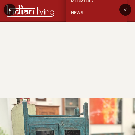
MEDIATHEK
×
▲
NEWS
KONTAKT