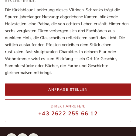
BESCHREIBUNG
Die türkisblaue Lackierung dieses Vitrinen-Schranks trägt die
Spuren jahrelanger Nutzung: abgeriebene Kanten, blinkende
Holzstellen, eine Patina, die von echtem Leben erzählt. Hinter den
sechs verglasten Türen verbergen sich drei Fachböden aus
dunklem Holz, die Glasscheiben reflektieren sanft das Licht. Die
seitlich auslaufenden Pfosten verleihen dem Stück einen
rustikalen, fast skulpturalen Charakter. In deinem Flur oder
Wohnzimmer wird es zum Blickfang — ein Ort für Geschirr,
Sammlerstücke oder Bücher, der Farbe und Geschichte
gleichermaßen mitbringt.
Ausstellungsräume
Wiener Straße – Werkstraße 111
ANFRAGE STELLEN
2700 Wiener Neustadt
In WinStage
DIREKT ANRUFEN:
+43 2622 255 66 12
+43 2622 255 66 12
office@indianliving.at