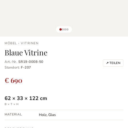
MÖBEL › VITRINEN
Blaue Vitrine
Art.-Nr.
SR19-0008-50
↗ TEILEN
Standort:
F-207
€ 690
62
×
33
×
122
cm
B × T × H
MATERIAL
Holz, Glas