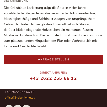
BESCHREIBUNG
Die türkisblaue Lackierung trägt die Spuren vieler Jahre —
abgeblätterte Stellen legen das verwitterte Holz darunter frei,
Messingbeschläge und Schlösser zeugen von ursprünglichem
Gebrauch. Hinter den verglasten Türen öffnet sich Stauraum,
darüber bilden diagonale Holzstreben ein markantes Rauten-
Muster in dunklem Ton. Das schmale Format macht die Kommode
zum platzsparenden Hingucker, der Flur oder Wohnbereich mit
Farbe und Geschichte belebt.
ANFRAGE STELLEN
Ausstellungsräume
Wiener Straße – Werkstraße 111
DIREKT ANRUFEN:
2700 Wiener Neustadt
+43 2622 255 66 12
In WinStage
+43 2622 255 66 12
office@indianliving.at