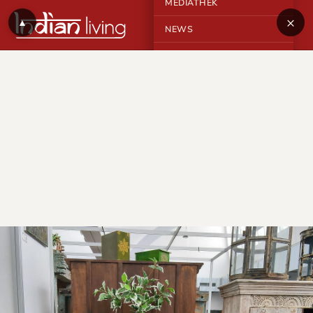
MEDIATHEK
×
▲
NEWS
KONTAKT