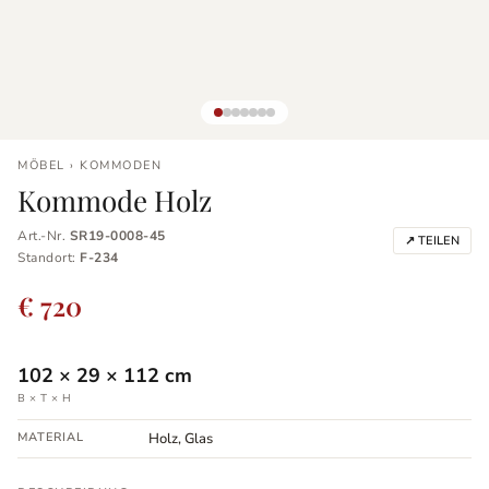
MÖBEL › KOMMODEN
Kommode Holz
Art.-Nr.
SR19-0008-45
↗ TEILEN
Standort:
F-234
€ 720
102
×
29
×
112
cm
B × T × H
MATERIAL
Holz, Glas