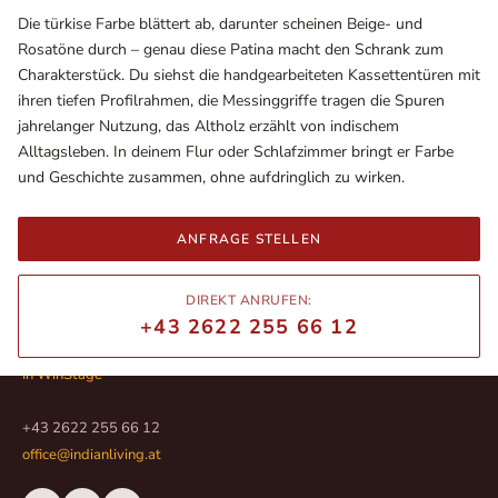
Die türkise Farbe blättert ab, darunter scheinen Beige- und
Rosatöne durch – genau diese Patina macht den Schrank zum
Charakterstück. Du siehst die handgearbeiteten Kassettentüren mit
ihren tiefen Profilrahmen, die Messinggriffe tragen die Spuren
jahrelanger Nutzung, das Altholz erzählt von indischem
Alltagsleben. In deinem Flur oder Schlafzimmer bringt er Farbe
und Geschichte zusammen, ohne aufdringlich zu wirken.
ANFRAGE STELLEN
Ausstellungsräume
DIREKT ANRUFEN:
Wiener Straße – Werkstraße 111
+43 2622 255 66 12
2700 Wiener Neustadt
In WinStage
+43 2622 255 66 12
office@indianliving.at