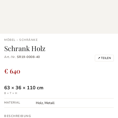
MÖBEL › SCHRÄNKE
Schrank Holz
Art.-Nr.
SR19-0008-40
↗ TEILEN
€ 640
63
×
36
×
110
cm
B × T × H
MATERIAL
Holz, Metall
BESCHREIBUNG