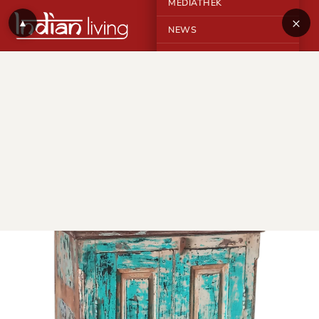
MEDIATHEK
×
▲
NEWS
KONTAKT