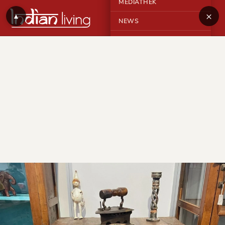
MEDIATHEK
×
▲
NEWS
KONTAKT