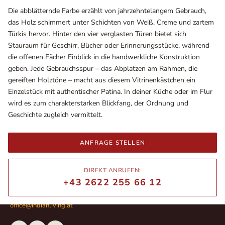
Die abblätternde Farbe erzählt von jahrzehntelangem Gebrauch,
das Holz schimmert unter Schichten von Weiß, Creme und zartem
Türkis hervor. Hinter den vier verglasten Türen bietet sich
Stauraum für Geschirr, Bücher oder Erinnerungsstücke, während
die offenen Fächer Einblick in die handwerkliche Konstruktion
geben. Jede Gebrauchsspur – das Abplatzen am Rahmen, die
gereiften Holztöne – macht aus diesem Vitrinenkästchen ein
Einzelstück mit authentischer Patina. In deiner Küche oder im Flur
wird es zum charakterstarken Blickfang, der Ordnung und
Geschichte zugleich vermittelt.
Ausstellungsräume
ANFRAGE STELLEN
Wiener Straße – Werkstraße 111
2700 Wiener Neustadt
In WinStage
DIREKT ANRUFEN:
+43 2622 255 66 12
+43 2622 255 66 12
office@indianliving.at