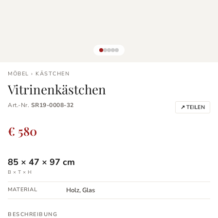
MÖBEL › KÄSTCHEN
Vitrinenkästchen
Art.-Nr.
SR19-0008-32
↗ TEILEN
€ 580
85
×
47
×
97
cm
B × T × H
MATERIAL
Holz, Glas
BESCHREIBUNG