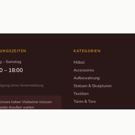
UNGSZEITEN
KATEGORIEN
g – Samstag
Möbel
0 – 18:00
Accessoires
Aufbewahrung
tigung ohne Voranmeldung
Statuen & Skulpturen
Textilien
Türen & Tore
Unsere lieben Vierbeiner müssen
leider draußen warten.