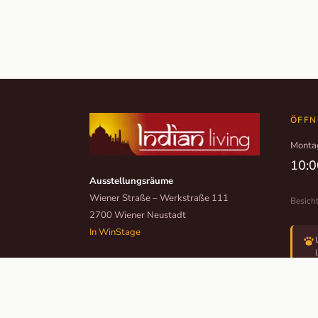
ÖFFN
Monta
10:0
Ausstellungsräume
Wiener Straße – Werkstraße 111
Besich
2700 Wiener Neustadt
In WinStage
+43 2622 255 66 12
office@indianliving.at