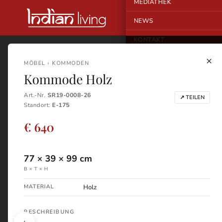
MEDIATHEK
NEWS
KONTAKT
×
MÖBEL › KOMMODEN
Kommode Holz
Art.-Nr.
SR19-0008-26
↗ TEILEN
Standort:
E-175
€ 640
77
×
39
×
99
cm
B × T × H
MATERIAL
Holz
BESCHREIBUNG
‹