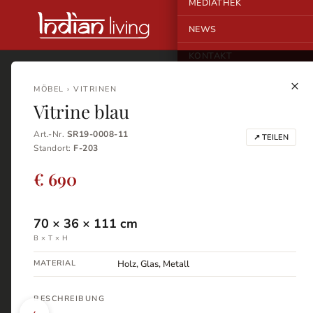
MEDIATHEK
NEWS
KONTAKT
×
MÖBEL › VITRINEN
Vitrine blau
Art.-Nr.
SR19-0008-11
↗ TEILEN
Standort:
F-203
€ 690
70
×
36
×
111
cm
B × T × H
MATERIAL
Holz, Glas, Metall
BESCHREIBUNG
‹