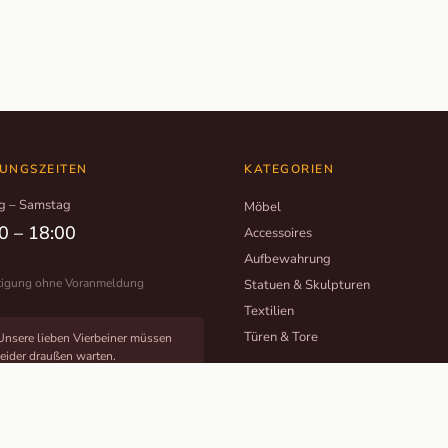
UNGSZEITEN
KATEGORIEN
g – Samstag
Möbel
0 – 18:00
Accessoires
Aufbewahrung
tigung ohne Voranmeldung
Statuen & Skulpturen
Textilien
Türen & Tore
Unsere lieben Vierbeiner müssen
leider draußen warten.