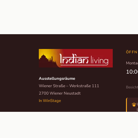
ÖFFN
Monta
10:0
Ausstellungsräume
Wiener Straße – Werkstraße 111
Besich
2700 Wiener Neustadt
In WinStage
+43 2622 255 66 12
office@indianliving.at